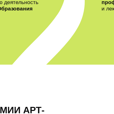
ю деятельность
про
Образования
и ле
МИИ АРТ-