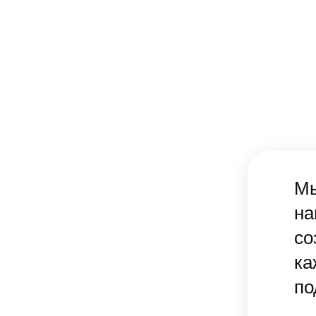
Мы
на
со
ка
по