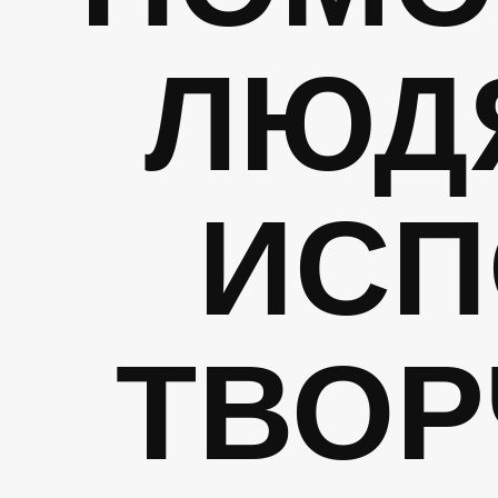
ЛЮД
ИСП
ТВОР