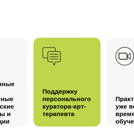
нные
Поддержку
нные
персонального
Практ
ские
куратора-арт-
уже в
ы и
терапевта
врем
ции
обуч